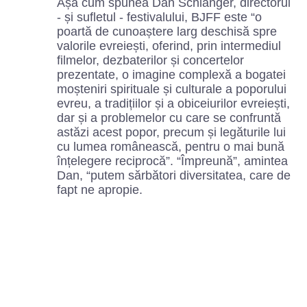
Așa cum spunea Dan Schlanger, directorul
- și sufletul - festivalului, BJFF este “o
poartă de cunoaștere larg deschisă spre
valorile evreiești, oferind, prin intermediul
filmelor, dezbaterilor și concertelor
prezentate, o imagine complexă a bogatei
moșteniri spirituale și culturale a poporului
evreu, a tradițiilor și a obiceiurilor evreiești,
dar și a problemelor cu care se confruntă
astăzi acest popor, precum și legăturile lui
cu lumea românească, pentru o mai bună
înțelegere reciprocă”. “Împreună”, amintea
Dan, “putem sărbători diversitatea, care de
fapt ne apropie.