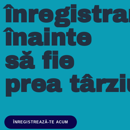
înregistr
înainte
să fie
prea târzi
ÎNREGISTREAZĂ-TE ACUM