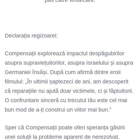
Declarația regizoarei:
Compensații explorează impactul despăgubirilor
asupra supraviețuitorilor, asupra Israelului și asupra
Germaniei însăși. După cum afirmă dintre eroii
filmului: „În ultimii șaptezeci de ani, am descoperit
că reparațiile nu ajută doar victimele, ci și făptuitorii.
O confruntare sinceră cu trecutul tău este cel mai
bun mod de a-ți construi un viitor mai bun.”
Sper că Compensații poate oferi speranța găsirii
unei soluții la probleme aparent de nerezolvat.