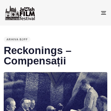
To
na
PUBLISHED
IN:
ARHIVA BJFF
Reckonings –
Compensații