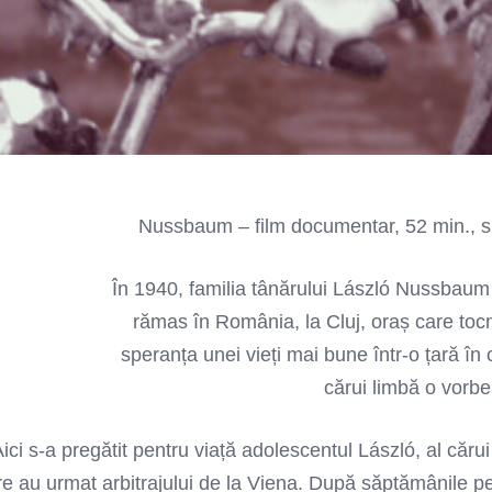
Nussbaum – film documentar, 52 min., su
În 1940, familia tânărului László Nussbaum 
rămas în România, la Cluj, oraș care toc
speranța unei vieți mai bune într-o țară în
cărui limbă o vorbe
ici s-a pregătit pentru viață adolescentul László, al căr
e au urmat arbitrajului de la Viena. După săptămânile pet