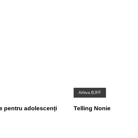
Arhiva BJFF
 pentru adolescenți
Telling Nonie