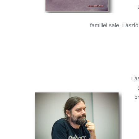
familiei sale, Lászl
Lás
p