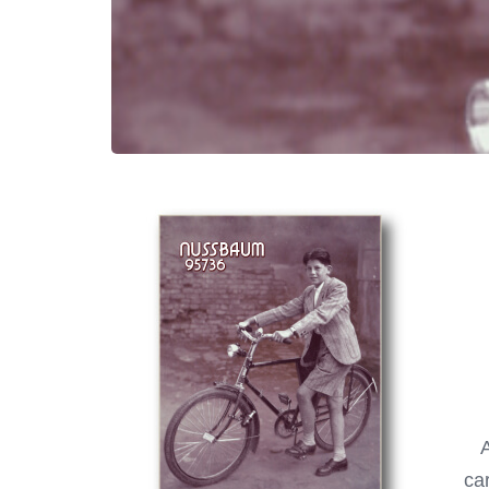
A
car