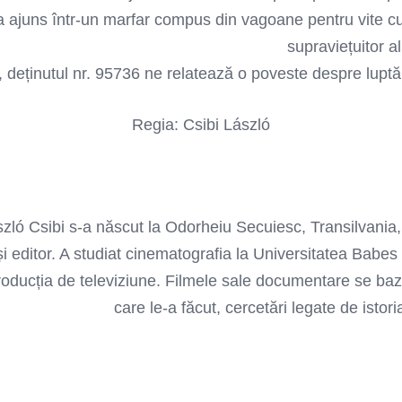
a ajuns într-un marfar compus din vagoane pentru vite cu
supraviețuitor al
ó, deținutul nr. 95736 ne relatează o poveste despre luptă,
Regia: Csibi László
zló Csibi s-a născut la Odorheiu Secuiesc, Transilvania,
și editor. A studiat cinematografia la Universitatea Babes
roducția de televiziune. Filmele sale documentare se b
care le-a făcut, cercetări legate de istori