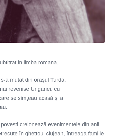
btitrat in limba romana.
s-a mutat din orașul Turda,
mai revenise Ungariei, cu
 care se simțeau acasă și a
au.
ui povești creionează evenimentele din anii
recute în ghettoul clujean, întreaga familie