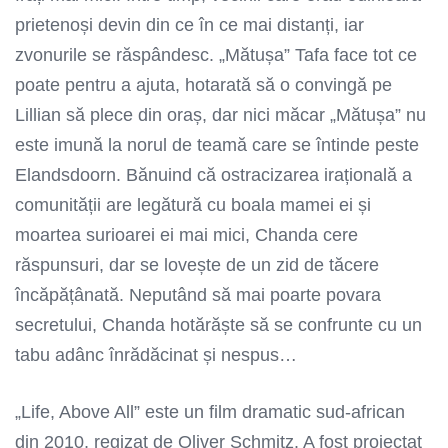
prietenoși devin din ce în ce mai distanți, iar
zvonurile se răspândesc. „Mătușa” Tafa face tot ce
poate pentru a ajuta, hotarată să o convingă pe
Lillian să plece din oraș, dar nici măcar „Mătușa” nu
este imună la norul de teamă care se întinde peste
Elandsdoorn. Bănuind că ostracizarea irațională a
comunității are legătură cu boala mamei ei și
moartea surioarei ei mai mici, Chanda cere
răspunsuri, dar se lovește de un zid de tăcere
încăpățânată. Neputând să mai poarte povara
secretului, Chanda hotărăște să se confrunte cu un
tabu adânc înrădăcinat și nespus…
„Life, Above All” este un film dramatic sud-african
din 2010, regizat de Oliver Schmitz. A fost proiectat