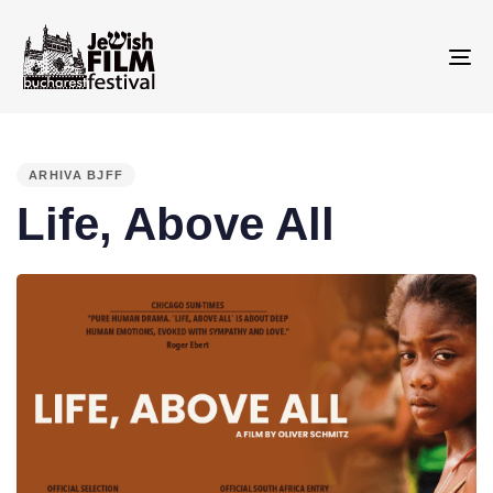
To
na
PUBLISHED
IN:
ARHIVA BJFF
Life, Above All