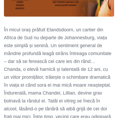
În micul oraș prăfuit Elandsdoorn, un cartier din
Africa de Sud nu departe de Johannesburg, viața
este simplă și senină. Un sentiment general de
mândrie profundă leagă strâns întreaga comunitate
– dar să se ferească cei care ies din rând…
Chanda, o elevă harnică și talentată de 12 ani, cu
un viitor promițător, trăiește o schimbare dramatică
în viața ei când sora ei mai mică moare neașteptat.
Îndurerată, mama Chandei, Lillian, devine grav
bolnavă la rândul ei. Tatăl ei vitreg se înecă în
alcool, lăsând-o pe tânără să aibă grijă de cei doi
frați mai mici. Între timp, vecinii care erau odinioară